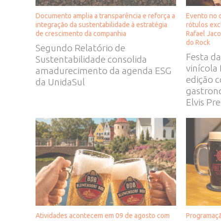
Documento amplia a transparência e reforça a
Evento no 
integração da sustentabilidade à estratégia
rótulos exc
de crescimento da companhia
Rafael Jac
do Rock
Segundo Relatório de
Festa da
Sustentabilidade consolida
vinícola
amadurecimento da agenda ESG
edição 
da UnidaSul
gastrono
Elvis Pr
Atividades acontecem em 09 de agosto com
Programaçã