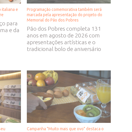
 italiana e
Programação comemorativa também será
re
marcada pela apresentação do projeto do
Memorial do Pão dos Pobres
ço para
Pão dos Pobres completa 131
ma e da
anos em agosto de 2026 com
apresentações artísticas e o
tradicional bolo de aniversário
seu
Campanha "Muito mais que ovo" destaca o