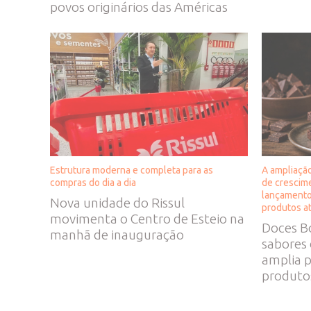
povos originários das Américas
Estrutura moderna e completa para as
A ampliação
compras do dia a dia
de crescim
lançamento
Nova unidade do Rissul
produtos a
movimenta o Centro de Esteio na
Doces Bo
manhã de inauguração
sabores
amplia p
produto