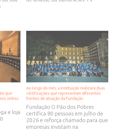
a
Ao longo do mês, a instituição realizará duas
ite que
certificações que representam diferentes
smos vinhos
frentes de atuação da Fundação
Fundação O Pão dos Pobres
a e loja
certifica 80 pessoas em julho de
50
2026 e reforça chamado para que
empresas invistam na