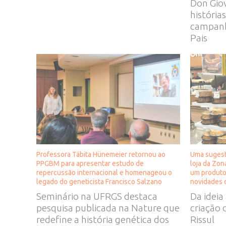
Don Gio
história
campanha
Pais
Professora Tábita Hünemeier retornou ao
Uma sugest
PPGBM para apresentar estudo de
loja da Zon
repercussão internacional e homenageou o
um produto 
legado do geneticista Francisco Salzano
novidades d
Seminário na UFRGS destaca
Da ideia 
pesquisa publicada na Nature que
criação
redefine a história genética dos
Rissul