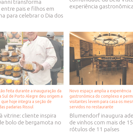
vanni transforma
experiência gastronômic
s entre pais e filhos em
 para celebrar o Dia dos
ão feita durante a inauguração da
Novo espaço amplia a experiência
a Sul de Porto Alegre deu origem a
gastronômica do complexo e perm
que hoje integra a seção de
visitantes levem para casa os me
as padarias Rissul
servidos no restaurante
à vitrine: cliente inspira
Blumendorf inaugura adeg
 de bolo de bergamota no
de vinhos com mais de 1
rótulos de 11 países