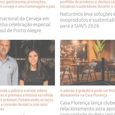
ivo, gastronomia, promoções,
portfólio de produtos e destaca c
m cerveja e uma homenagem a pais
iniciativas sustentáveis durante o
Naturovos leva soluções 
rnacional da Cerveja em
ovoprodutos e sustentabi
nha celebração especial
para a SIAVS 2026
sul de Porto Alegre
nvida o público a enviar vídeos
A adesão é gratuita e pode ser feit
s e premiará a história escolhida
diretamente na Casa Florença
ts premium, fortalecendo os laços
Casa Florença lança club
e a conexão da marca com seus
relacionamento para apr
res
comunidade da Bela Vista