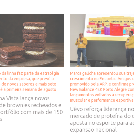
 da linha faz parte da estratégia
Marca gaúcha apresentou sua traje
ento da empresa, que prevê o
crescimento no Encontro Amigos 
 de novos sabores e mais sete
promovido pela ARP, e confirma p
té a primeira semana de agosto
New Balance 42K Porto Alegre co
lançamentos voltados à recupera
a Vista lança novos
muscular e performance esportiv
 de brownies recheados e
Uêvo reforça liderança n
ortfólio com mais de 150
mercado de proteína do 
s
aposta no esporte para a
expansão nacional