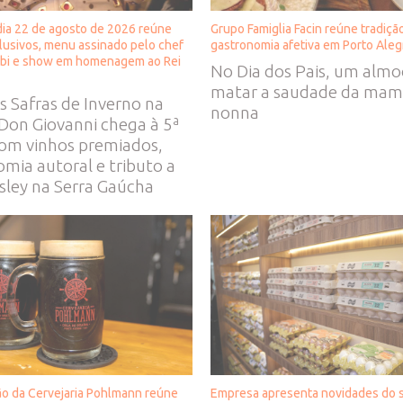
dia 22 de agosto de 2026 reúne
Grupo Famiglia Facin reúne tradição
lusivos, menu assinado pelo chef
gastronomia afetiva em Porto Aleg
obi e show em homenagem ao Rei
No Dia dos Pais, um almo
matar a saudade da mam
s Safras de Inverno na
nonna
 Don Giovanni chega à 5ª
com vinhos premiados,
mia autoral e tributo a
esley na Serra Gaúcha
o da Cervejaria Pohlmann reúne
Empresa apresenta novidades do 