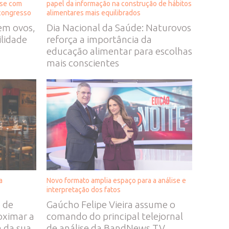
ase com
papel da informação na construção de hábitos
 congresso
alimentares mais equilibrados
em ovos,
Dia Nacional da Saúde: Naturovos
lidade
reforça a importância da
educação alimentar para escolhas
mais conscientes
a
Novo formato amplia espaço para a análise e
interpretação dos fatos
e de
Gaúcho Felipe Vieira assume o
oximar a
comando do principal telejornal
 da sua
de análise da BandNews TV