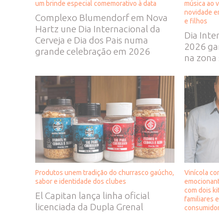
um brinde especial comemorativo à data
música ao v
novidade e
Complexo Blumendorf em Nova
e filhos
Hartz une Dia Internacional da
Dia Inte
Cerveja e Dia dos Pais numa
2026 ga
grande celebração em 2026
na zona 
Produtos unem tradição do churrasco gaúcho,
Vinícola co
sabor e identidade dos clubes
emocionante
com dois ki
El Capitan lança linha oficial
familiares 
licenciada da Dupla Grenal
consumido