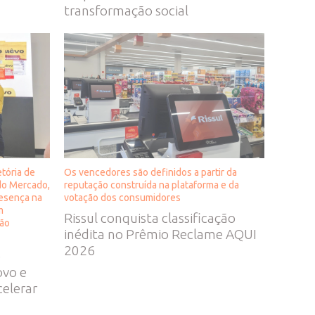
transformação social
tória de
Os vencedores são definidos a partir da
do Mercado,
reputação construída na plataforma e da
resença na
votação dos consumidores
m
Rissul conquista classificação
ção
inédita no Prêmio Reclame AQUI
a
2026
o
ovo e
celerar