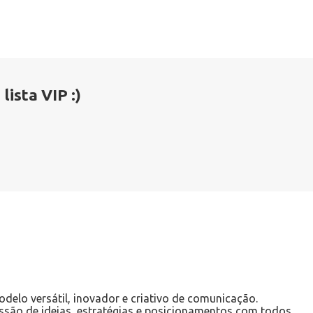
ista VIP :)
delo versátil, inovador e criativo de comunicação.
são de ideias, estratégias e posicionamentos com todos