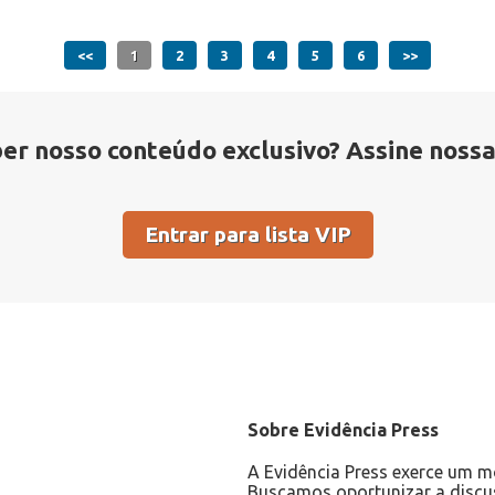
<<
1
2
3
4
5
6
>>
er nosso conteúdo exclusivo? Assine nossa l
Entrar para lista VIP
Sobre Evidência Press
A Evidência Press exerce um mo
Buscamos oportunizar a discus